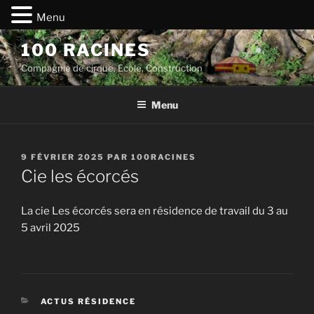
Menu
Aller
100 RACINES
au
Compagnie de cirque, Ecole, Construction
contenu
principal
Menu
PUBLIÉ
9 FÉVRIER 2025
PAR
100RACINES
LE
Cie les écorcés
La cie Les écorcés sera en résidence de travail du 3 au
5 avril 2025
CATÉGORIES
ACTUS RÉSIDENCE