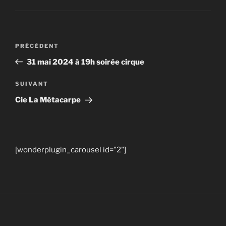
Navigation
Article
PRÉCÉDENT
de
précédent
31 mai 2024 à 19h soirée cirque
l’article
Article
SUIVANT
suivant
Cie La Métacarpe
[wonderplugin_carousel id="2"]