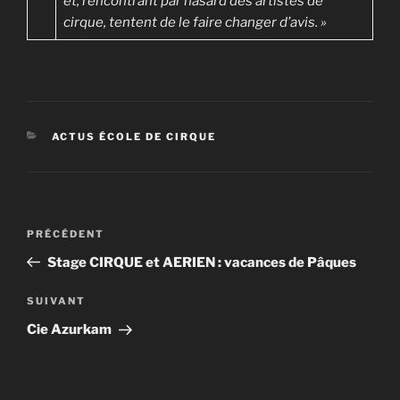
et, rencontrant par hasard des artistes de
cirque, tentent de le faire changer d’avis. »
CATÉGORIES
ACTUS ÉCOLE DE CIRQUE
Navigation
Article
PRÉCÉDENT
de
précédent
Stage CIRQUE et AERIEN : vacances de Pâques
l’article
Article
SUIVANT
suivant
Cie Azurkam