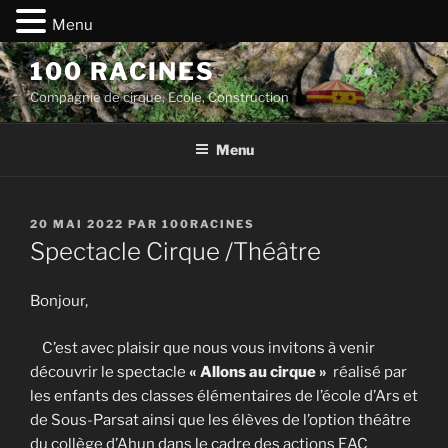
Menu
Aller
100 RACINES
au
Compagnie de cirque, Ecole, Construction
contenu
principal
Menu
PUBLIÉ
20 MAI 2022
PAR
100RACINES
LE
Spectacle Cirque /Théâtre
Bonjour,
C’est avec plaisir que nous vous invitons à venir
découvrir le spectacle
« Allons au cirque »
réalisé par
les enfants des classes élémentaires de l’école d’Ars et
de Sous-Parsat ainsi que les élèves de l’option théâtre
du collège d’Ahun dans le cadre des actions EAC