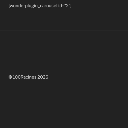
[wonderplugin_carousel id="2"]
©
100Racines 2026