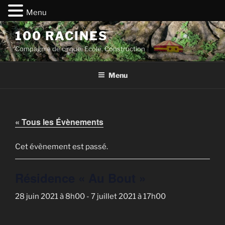
Menu
Aller
100 RACINES
au
Compagnie de cirque, Ecole, Construction
contenu
principal
Menu
« Tous les Évènements
Cet évènement est passé.
Résidence « Au Bout »
28 juin 2021 à 8h00
-
7 juillet 2021 à 17h00