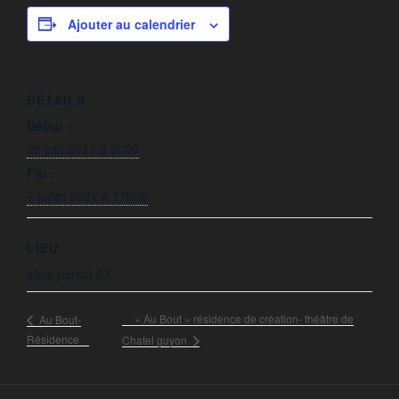
Ajouter au calendrier
DÉTAILS
Début :
28 juin 2021 à 8h00
Fin :
7 juillet 2021 à 17h00
LIEU
sous parsat 23
» Au Bout » résidence de création- théâtre de
Au Bout-
Résidence
Chatel guyon