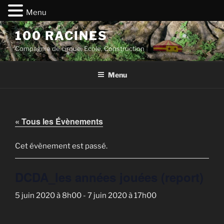
Menu
Aller
100 RACINES
au
Compagnie de cirque, Ecole, Construction
contenu
principal
Menu
« Tous les Évènements
Cet évènement est passé.
DCDA_les années jouées (report)
5 juin 2020 à 8h00
-
7 juin 2020 à 17h00