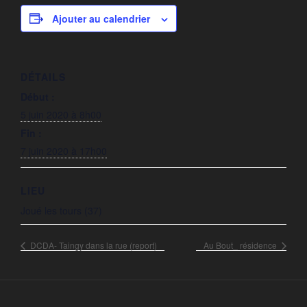
Ajouter au calendrier
DÉTAILS
Début :
5 juin 2020 à 8h00
Fin :
7 juin 2020 à 17h00
LIEU
Joué les tours (37)
DCDA- Taingy dans la rue (report)
Au Bout_ résidence