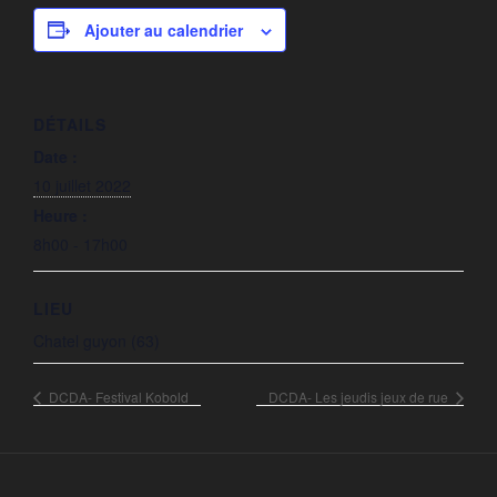
Ajouter au calendrier
DÉTAILS
Date :
10 juillet 2022
Heure :
8h00 - 17h00
LIEU
Chatel guyon (63)
DCDA- Festival Kobold
DCDA- Les jeudis jeux de rue