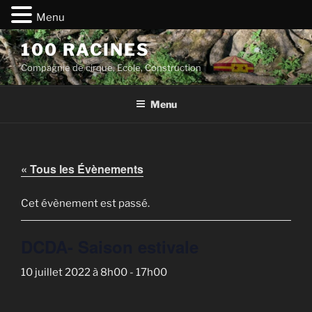
Menu
Aller
100 RACINES
au
Compagnie de cirque, Ecole, Construction
contenu
principal
Menu
« Tous les Évènements
Cet évènement est passé.
DCDA- Saison estivale
10 juillet 2022 à 8h00
-
17h00