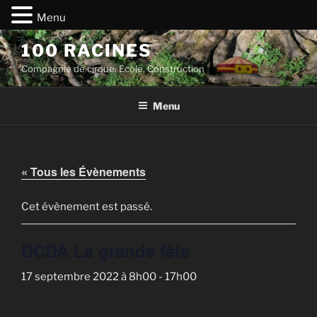
Menu
Aller
100 RACINES
au
Compagnie de cirque, Ecole, Construction
contenu
principal
Menu
« Tous les Évènements
Cet évènement est passé.
DCDA La grande fête
17 septembre 2022 à 8h00
-
17h00