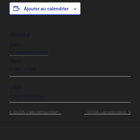
Ajouter au calendrier
DÉTAILS
Date :
17 septembre 2022
Heure :
8h00 - 17h00
LIEU
Ayguemorte (33)
DCDA- L’été métropolitain
DCDA- Les soirs bleus