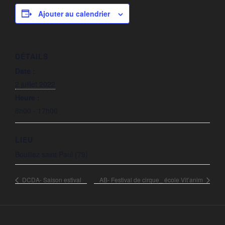
Ajouter au calendrier
DÉTAILS
Date :
2 juillet 2022
Heure :
8h00 - 17h00
LIEU
Bouillez saint Paul (79)
DCDA- Saison estival
AB- Festival de cirque_ école Vit’anim