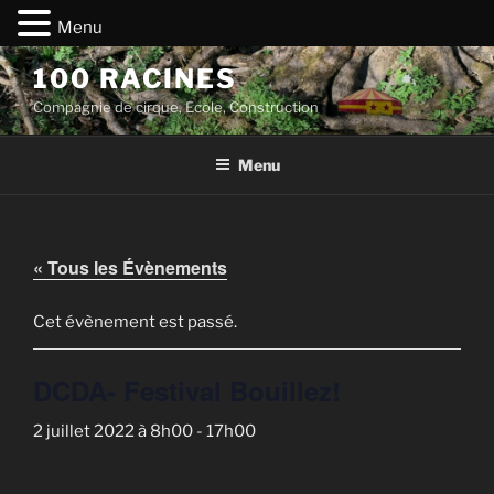
Menu
Aller
100 RACINES
au
Compagnie de cirque, Ecole, Construction
contenu
principal
Menu
« Tous les Évènements
Cet évènement est passé.
DCDA- Festival Bouillez!
2 juillet 2022 à 8h00
-
17h00