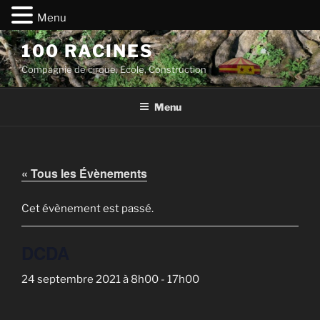
Menu
Aller
100 RACINES
au
Compagnie de cirque, Ecole, Construction
contenu
principal
Menu
« Tous les Évènements
Cet évènement est passé.
DCDA
24 septembre 2021 à 8h00
-
17h00