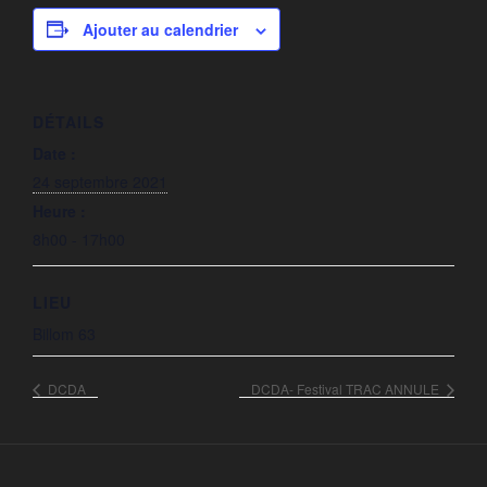
Ajouter au calendrier
DÉTAILS
Date :
24 septembre 2021
Heure :
8h00 - 17h00
LIEU
Billom 63
DCDA
DCDA- Festival TRAC ANNULE