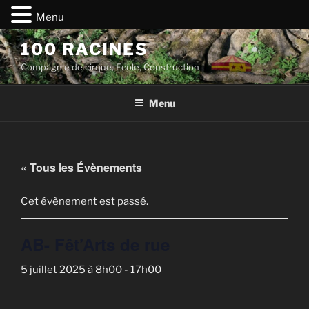
Menu
Aller
100 RACINES
au
Compagnie de cirque, Ecole, Construction
contenu
principal
Menu
« Tous les Évènements
Cet évènement est passé.
AB- Fêt’Arts de rue
5 juillet 2025 à 8h00
-
17h00