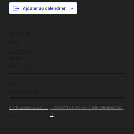
Ajouter au calendrier
DÉTAILS
Date :
5 juillet 2025
Heure :
8h00 - 17h00
LIEU
Mouchamps (85)
Numéros de cirque- Huskin creuse (option)
AB- résidence reprise